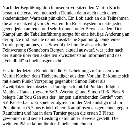
Nach der Begrüßung durch unseren Vorsitzenden Martin Köcher
begann die erste von neunzehn Runden dann auch nach einer
akademischen Wartezeit pünktlich. Ein Lob auch an die Teilnehmer,
die alle rechtzeitig vor Ort waren. Im Rutschsystem musste jeder
gegen jeden antreten und sein Können unter Beweis stellen. Der
Kampf um die Tabellenführung sorgte für eine häufige Änderung an
der Spitze und brachte damit zusätzliche Spannung. Dank eines
Turnierprogrammes, das Sowohl die Punkte als auch die
Feinwertung (Sonneborn Berger) aktuell auswarf, war jeder nach
der Runde über den aktuellen Zwischenstand informiert und das
„Feindbild“ schnell ausgemacht.
Erst in der letzten Runde fiel die Entscheidung zu Gunsten von
Martin Köcher, dem Titelverteidiger aus dem Vorjahr. Er konnte sich
mit einem Punkt Vorsprung gegenüber Simon Faber als
Zweitplatziertem absetzen. Punktgleich mit 14 Punkten folgten
Matthias Hanak (bessere SoBe-Wertung) und Simon Heß. Platz 5
belegte Jun You Gan aus der "jungen aufstrebenden Garde" vom
SV Kelsterbach. Er spielt erfolgreich in der Verbandsliga und im
Pokalturnier (5,5 aus 6 inkl. einem Kampflosen ausgerechnet gegen
Raunheim) und hat in dem Turnier gegen die ersten 3 Plätze
gewonnen und seine Leistung damit unter Beweis gestellt. Die
weiteren Plätze könnt ihr der Tabelle entnehmen.