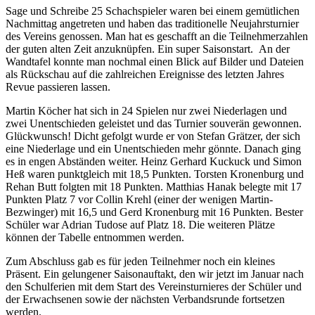
Sage und Schreibe 25 Schachspieler waren bei einem gemütlichen
Nachmittag angetreten und haben das traditionelle Neujahrsturnier
des Vereins genossen. Man hat es geschafft an die Teilnehmerzahlen
der guten alten Zeit anzuknüpfen. Ein super Saisonstart. An der
Wandtafel konnte man nochmal einen Blick auf Bilder und Dateien
als Rückschau auf die zahlreichen Ereignisse des letzten Jahres
Revue passieren lassen.
Martin Köcher hat sich in 24 Spielen nur zwei Niederlagen und
zwei Unentschieden geleistet und das Turnier souverän gewonnen.
Glückwunsch! Dicht gefolgt wurde er von Stefan Grätzer, der sich
eine Niederlage und ein Unentschieden mehr gönnte. Danach ging
es in engen Abständen weiter. Heinz Gerhard Kuckuck und Simon
Heß waren punktgleich mit 18,5 Punkten. Torsten Kronenburg und
Rehan Butt folgten mit 18 Punkten. Matthias Hanak belegte mit 17
Punkten Platz 7 vor Collin Krehl (einer der wenigen Martin-
Bezwinger) mit 16,5 und Gerd Kronenburg mit 16 Punkten. Bester
Schüler war Adrian Tudose auf Platz 18. Die weiteren Plätze
können der Tabelle entnommen werden.
Zum Abschluss gab es für jeden Teilnehmer noch ein kleines
Präsent. Ein gelungener Saisonauftakt, den wir jetzt im Januar nach
den Schulferien mit dem Start des Vereinsturnieres der Schüler und
der Erwachsenen sowie der nächsten Verbandsrunde fortsetzen
werden.