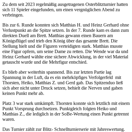
Zu dem seit 2023 regelmäßig ausgetragenen Osterblitzturnier hatten
sich 11 Spieler eingefunden, um einen vergnüglichen Abend zu
verbringen.
Bis zur 6. Runde konnten sich Matthias H. und Heinz Gerhard ohne
Verlustpunkt an die Spitze setzen. In der 7. Runde kam es dann zum
direkten Duell am Brett. Matthias gewann einen Bauern am
Königsflügel und trieb den König über das gesamte Brett. Die
Stellung hielt und die Figuren verteidigten stark. Matthias musste
eine Figur opfern, um seine Dame zu retten. Die Wende war da und
Heinz Gerhard wählte eine sichere Abwicklung, in der viel Material
getauscht wurde und die Mehrfigur entschied.
Es blieb aber weiterhin spannend. Bis zur letzten Partie lag
Spannung in der Luft, da es ein mehrköpfiges Verfolgerfeld mit
Thorsten, Heiko, Matthias Z. und Gerd gab. Das Spitzenduo ließ
sich aber nicht unter Druck setzen, behielt die Nerven und gaben
keinen Punkt mehr ab.
Platz 3 war stark umkämpft. Thorsten konnte sich letztlich mit einem
Punkt Vorsprung durchsetzen. Punktgleich folgten Heiko und
Matthias Z., die lediglich in der SoBe-Wertung einen Punkt getrennt
waren.
Das Turnier zählt zur Blitz- Schnellturnierserie mit Jahreswertung.