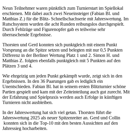
Neun Teilnehmer waren pünktlich zum Turnierstart im Spiellokal
erschienen. Mit dabei auch zwei Neueinsteiger (Fabian Bl. und
Matthias Z.) für die Blitz- Schnellschachserie mit Jahreswertung. Im
Rutschsystem wurden die acht Runden reibungslos durchgespielt.
Durch Fehlzüge und Figurenopfer gab es teilweise sehr
überraschende Ergebnisse.
Thorsten und Gerd konnten sich punktgleich mit einem Punkt
Vorsprung an die Spitze setzen und belegten mit nur 0,5 Punkten
Differenz in der Berliner Wertung Platz 1 und 2. Simon H. und
Matthias Z. folgten ebenfalls punktgleich mit 5 Punkten auf den
Plätzen 3 und 4.
Wie ehrgeizig um jeden Punkt gekämpft wurde, zeigt sich in den
Ergebnissen. In den 36 Paarungen gab es lediglich ein
Unentschieden. Fabian Bl. hat in seinem ersten Blitzturnier schöne
Partien gespielt und kam mit der Zeiteinteilung auch gut zurecht. Mit
der Erfahrung und Spielpraxis werden auch Erfolge in künftigen
Turnieren nicht ausbleiben.
In der Jahreswertung hat sich viel getan. Thorsten führt die
Jahreswertung 2025 als neuer Spitzenreiter an. Gerd und Collin
konnten sich in die Top-10 mit den besten Aussichten auf den
Jahressieg hocharbeiten.