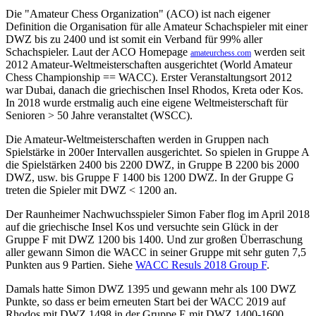
Die "Amateur Chess Organization" (ACO) ist nach eigener
Definition die Organisation für alle Amateur Schachspieler mit einer
DWZ bis zu 2400 und ist somit ein Verband für 99% aller
Schachspieler. Laut der ACO Homepage
werden seit
amateurchess.com
2012 Amateur-Weltmeisterschaften ausgerichtet (World Amateur
Chess Championship == WACC). Erster Veranstaltungsort 2012
war Dubai, danach die griechischen Insel Rhodos, Kreta oder Kos.
In 2018 wurde erstmalig auch eine eigene Weltmeisterschaft für
Senioren > 50 Jahre veranstaltet (WSCC).
Die Amateur-Weltmeisterschaften werden in Gruppen nach
Spielstärke in 200er Intervallen ausgerichtet. So spielen in Gruppe A
die Spielstärken 2400 bis 2200 DWZ, in Gruppe B 2200 bis 2000
DWZ, usw. bis Gruppe F 1400 bis 1200 DWZ. In der Gruppe G
treten die Spieler mit DWZ < 1200 an.
Der Raunheimer Nachwuchsspieler Simon Faber flog im April 2018
auf die griechische Insel Kos und versuchte sein Glück in der
Gruppe F mit DWZ 1200 bis 1400. Und zur großen Überraschung
aller gewann Simon die WACC in seiner Gruppe mit sehr guten 7,5
Punkten aus 9 Partien. Siehe
WACC Resuls 2018 Group F
.
Damals hatte Simon DWZ 1395 und gewann mehr als 100 DWZ
Punkte, so dass er beim erneuten Start bei der WACC 2019 auf
Rhodos mit DWZ 1498 in der Gruppe E mit DWZ 1400-1600